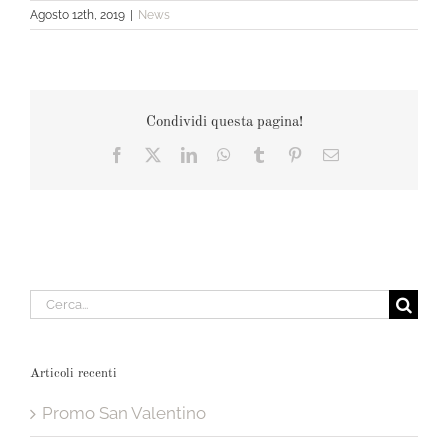
Agosto 12th, 2019
|
News
Condividi questa pagina!
Facebook
X
LinkedIn
WhatsApp
Tumblr
Pinterest
Email
Cerca
per:
Articoli recenti
Promo San Valentino