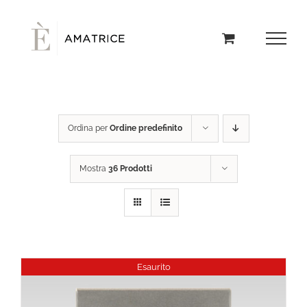
Salta
al
contenuto
Ordina per
Ordine predefinito
Mostra
36 Prodotti
Esaurito