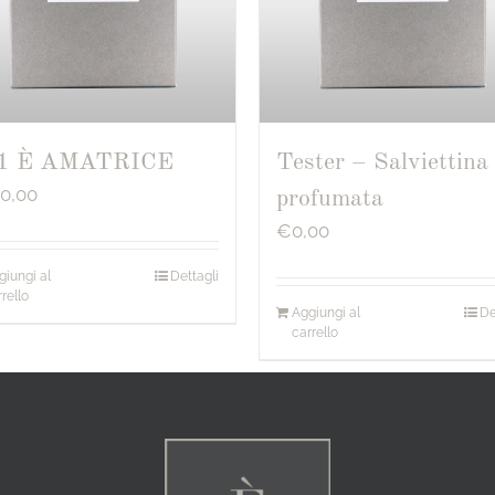
1 È AMATRICE
Tester – Salviettina
20,00
profumata
€
0,00
giungi al
Dettagli
rello
Aggiungi al
De
carrello