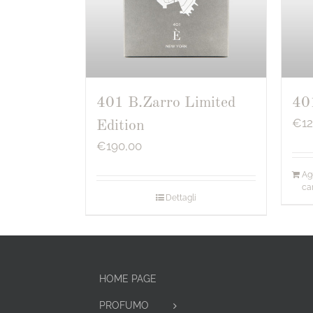
401 B.Zarro Limited
40
€
1
Edition
€
190,00
Ag
car
Dettagli
HOME PAGE
PROFUMO