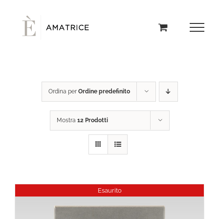
Salta
al
contenuto
Ordina per
Ordine predefinito
Mostra
12 Prodotti
Esaurito